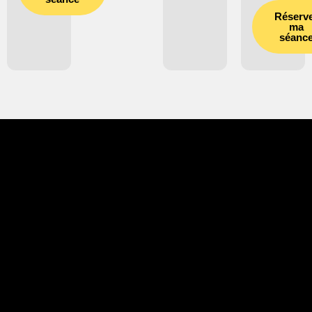
Réserv
ma
séanc