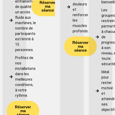
entraînement
bienveil
Réserver
douleurs
ma
de qualité et
et
séance
Les
un accès
renforcer
groupes
fluide aux
les
restrein
machines, le
muscles
permett
nombre de
profonds.
à chacu
participants
de
est limité à
Réserver
progres
15
ma
à son
personnes.
séance
niveau, 
Profitez de
toute
nos
sécurité
installations
Idéal
dans les
pour
meilleures
rester
conditions,
motivé
à votre
et
rythme.
atteindr
ses
Réserver
objectif
ma
séance