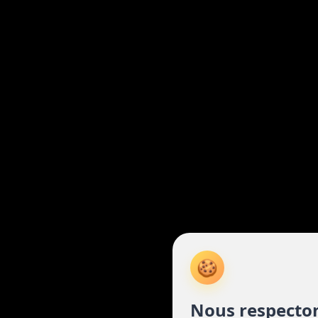
🍪
Nous respecton