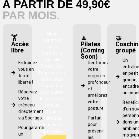
À PARTIR DE 49,90€
PAR MOIS.
Hyrox
Nous
🏋️
🧘
🤝
sommes
Accès
Pilates
Coachin
salle
libre
(Coming
groupé
partenaire
Soon)
officielle
Un
Entraînez-
Renforcez
Hyrox : tout
entraîn
vous en
votre
l’équipement
en petit
toute
corps en
est à votre
groupe,
liberté !
profondeur
disposition
encadré
et
Réservez
pour suivre
un coac
améliorez
votre
les séances
votre
Bénéfic
créneau
et vous
posture.
d’un suiv
directement
entraîner
personna
via Sportigo.
Parfait
dans des
dans un
pour
conditions
Pour garantir
ambian
prévenir
optimales.
un
motivan
les